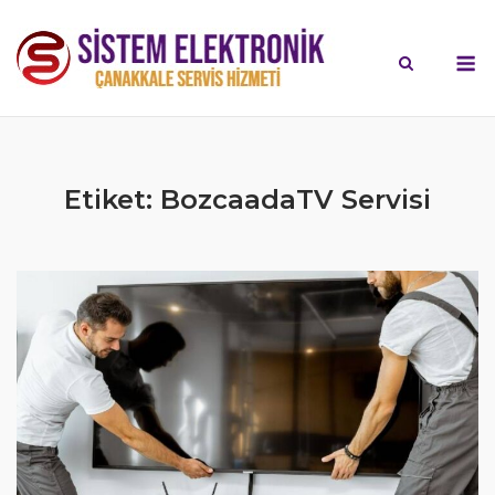
Skip
to
M
content
Etiket:
BozcaadaTV Servisi